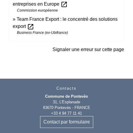
open_in_new
entreprises en Europe
Commission européenne
Team France Export : le concentré des solutions
open_in_new
export
Business France (ex-Ubifrance)
Signaler une erreur sur cette page
Contacts
Commune de Pontevès
31, L'Esplanade
83670 Pontevès - FRANCE
+33 4 94 77 11 41
Contact par formulaire