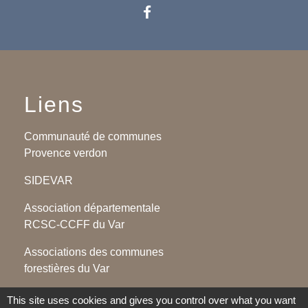
Liens
Communauté de communes
Provence verdon
SIDEVAR
Association départementale
RCSC-CCFF du Var
Associations des communes
forestières du Var
Association des maires du Var
This site uses cookies and gives you control over what you want