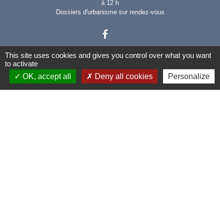
à 12 h
Dossiers d'urbanisme sur rendez-vous
This site uses cookies and gives you control over what you want
to activate
OK, accept all
Deny all cookies
Personalize
Liens
Communauté de communes
Provence verdon
SIDEVAR
Association départementale
RCSC-CCFF du Var
Associations des communes
forestières du Var