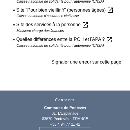
Caisse nationale de solidarité pour l'autonomie (CNSA)
open_in_new
Site "Pour bien vieillir.fr" (personnes âgées)
Caisse nationale d'assurance vieillesse
open_in_new
Site des services à la personne
Ministère chargé des finances
open_in_new
Quelles différences entre la PCH et l'APA ?
Caisse nationale de solidarité pour l'autonomie (CNSA)
Signaler une erreur sur cette page
Contacts
Commune de Pontevès
31, L'Esplanade
83670 Pontevès - FRANCE
+33 4 94 77 11 41