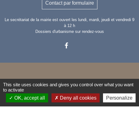
Contact par formulaire
Le secrétariat de la mairie est ouvert les lundi, mardi, jeudi et vendredi 9
à 12 h
Dossiers d'urbanisme sur rendez-vous
Liens
This site uses cookies and gives you control over what you want
to activate
OK, accept all
Deny all cookies
Personalize
Communauté de communes
Provence verdon
SIDEVAR
Association départementale