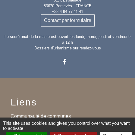
31, L'Esplanade
83670 Pontevès - FRANCE
+33 4 94 77 11 41
Contact par formulaire
Le secrétariat de la mairie est ouvert les lundi, mardi, jeudi et vendredi 9
à 12 h
Dossiers d'urbanisme sur rendez-vous
Liens
Communauté de communes
This site uses cookies and gives you control over what you want
Provence verdon
to activate