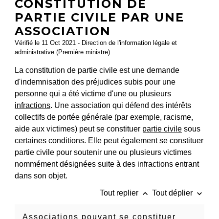
CONSTITUTION DE
PARTIE CIVILE PAR UNE
ASSOCIATION
Vérifié le 11 Oct 2021 - Direction de l'information légale et
administrative (Première ministre)
La constitution de partie civile est une demande
d'indemnisation des préjudices subis pour une
personne qui a été victime d'une ou plusieurs
infractions
. Une association qui défend des intérêts
collectifs de portée générale (par exemple, racisme,
aide aux victimes) peut se constituer
partie civile
sous
certaines conditions. Elle peut également se constituer
partie civile pour soutenir une ou plusieurs victimes
nommément désignées suite à des infractions entrant
dans son objet.
keyboard_arrow_up
keyboard_arrow_down
Tout replier
Tout déplier
Associations pouvant se constituer